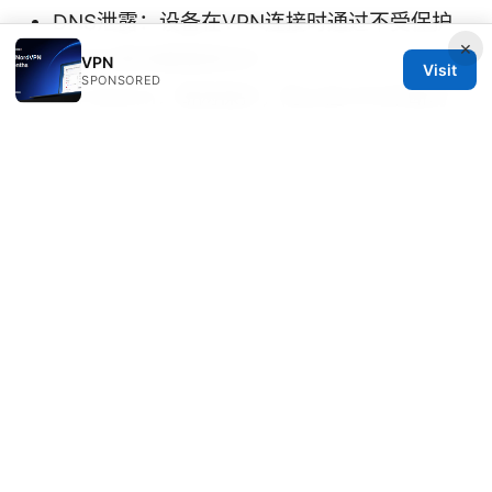
DNS泄露：设备在VPN连接时通过不受保护
×
的DNS查询暴露真实IP
VPN
Visit
SPONSORED
Kill Switch：断网保护，防止在VPN中断时
暴露真实IP
分流（Split Tunneling）：指定部分流量经
过VPN，其他直连
多跳（Multi-hop）：通过多节点传输增加隐
私层级
Sources:
How to use nordvpn smart dns unlock
global content faster and other smart ways
to access geo-restricted videos