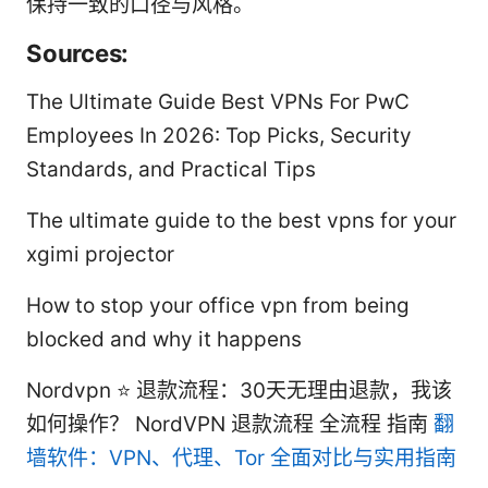
保持一致的口径与风格。
Sources:
The Ultimate Guide Best VPNs For PwC
Employees In 2026: Top Picks, Security
Standards, and Practical Tips
The ultimate guide to the best vpns for your
xgimi projector
How to stop your office vpn from being
blocked and why it happens
Nordvpn ⭐ 退款流程：30天无理由退款，我该
如何操作？ NordVPN 退款流程 全流程 指南
翻
墙软件：VPN、代理、Tor 全面对比与实用指南