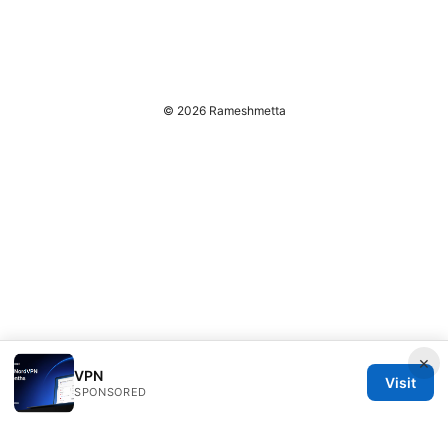
© 2026 Rameshmetta
×
VPN
Visit
SPONSORED