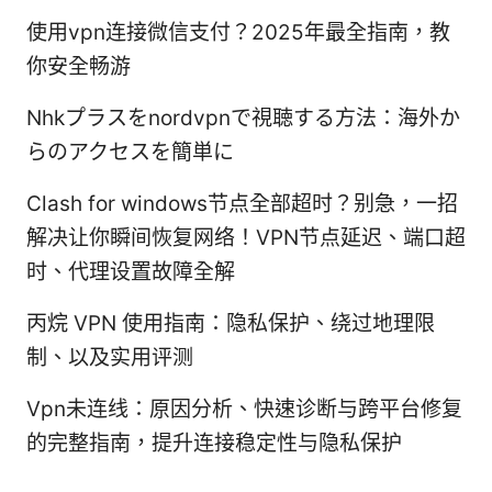
使用vpn连接微信支付？2025年最全指南，教
你安全畅游
Nhkプラスをnordvpnで視聴する方法：海外か
らのアクセスを簡単に
Clash for windows节点全部超时？别急，一招
解决让你瞬间恢复网络！VPN节点延迟、端口超
时、代理设置故障全解
丙烷 VPN 使用指南：隐私保护、绕过地理限
制、以及实用评测
Vpn未连线：原因分析、快速诊断与跨平台修复
的完整指南，提升连接稳定性与隐私保护