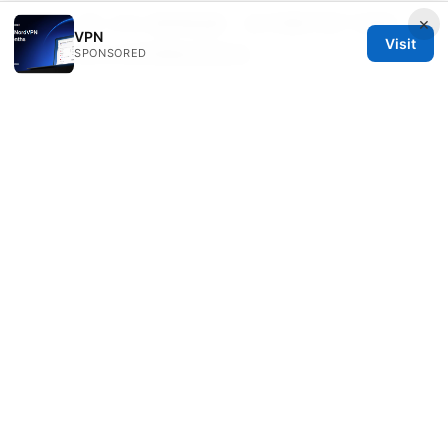
×
哼哈二将 VPN 使用指南：在中国环境下选择、
VPN
Visit
配置与优化你的隐私和安全
SPONSORED
© 2026 Rameshmetta
Rameshmetta Ltd.
Gran Vía 28
Madrid, Madrid, 28013
ES
press@rameshmetta.com
+34 91 165 1965
About
Privacy Policy
Terms of Use