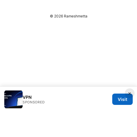
© 2026 Rameshmetta
×
VPN
Visit
SPONSORED
Rameshmetta Ltd.
Gran Vía 28
Madrid, Madrid, 28013