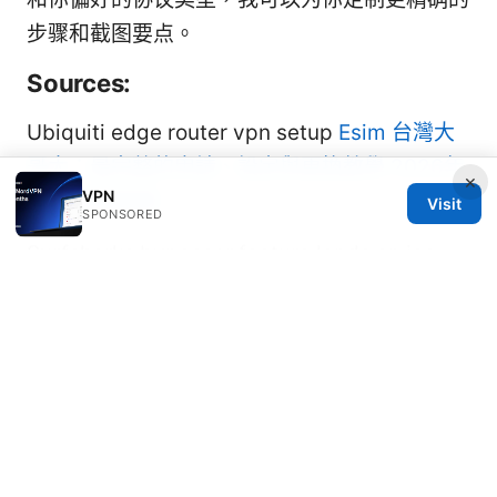
步骤和截图要点。
Sources:
Ubiquiti edge router vpn setup
Esim 台灣大
哥大：最完整的申請、設定與更換教學 2026年
×
VPN
更新 全面指南
Visit
SPONSORED
Surfsharks bypasser feature lands on ios
unlock smarter vpn usage
Does nordvpn block youtube ads 2026: Ad
Blocking with NordVPN, CyberSec, YouTube
Ads, and Practical VPN Tips
The best free vpns for capcut edit without
limits