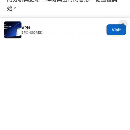
始。
Sources:
×
VPN
Visit
SPONSORED
电脑VPN：全面解读、选择与使用指南
好用的梯子vpn评测与使用指南：速度、隐私、
解锁与设置全解析
如何在中國使用google：完
整指南與實用技巧，讓你快速上手
Expressvpn下载安装windows：完整指南、技
巧與常見問題全面解說
Nordvpn not working with dazn your fix
guide: Troubleshooting Tips That Actually
Work