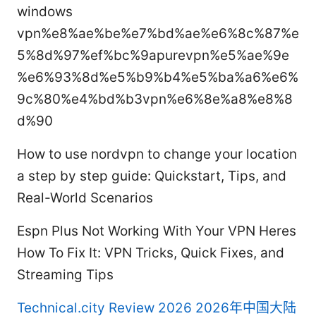
windows
vpn%e8%ae%be%e7%bd%ae%e6%8c%87%e
5%8d%97%ef%bc%9apurevpn%e5%ae%9e
%e6%93%8d%e5%b9%b4%e5%ba%a6%e6%
9c%80%e4%bd%b3vpn%e6%8e%a8%e8%8
d%90
How to use nordvpn to change your location
a step by step guide: Quickstart, Tips, and
Real-World Scenarios
Espn Plus Not Working With Your VPN Heres
How To Fix It: VPN Tricks, Quick Fixes, and
Streaming Tips
Technical.city Review 2026
2026年中国大陆