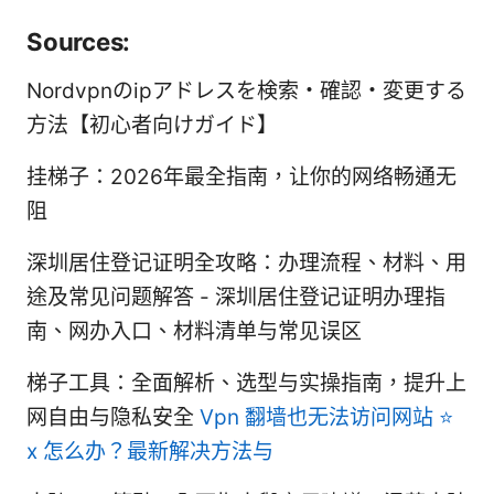
Sources:
Nordvpnのipアドレスを検索・確認・変更する
方法【初心者向けガイド】
挂梯子：2026年最全指南，让你的网络畅通无
阻
深圳居住登记证明全攻略：办理流程、材料、用
途及常见问题解答 - 深圳居住登记证明办理指
南、网办入口、材料清单与常见误区
梯子工具：全面解析、选型与实操指南，提升上
网自由与隐私安全
Vpn 翻墙也无法访问网站 ⭐
x 怎么办？最新解决方法与