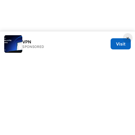
×
VPN
Visit
SPONSORED
Rameshmetta Ltd.
Gran Vía 28
Madrid, Madrid, 28013
ES
press@rameshmetta.com
+34 91 165 1965
About
Privacy Policy
Terms of Use