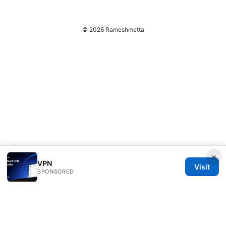
© 2026 Rameshmetta
×
VPN
Visit
SPONSORED
Rameshmetta Ltd.
Gran Vía 28