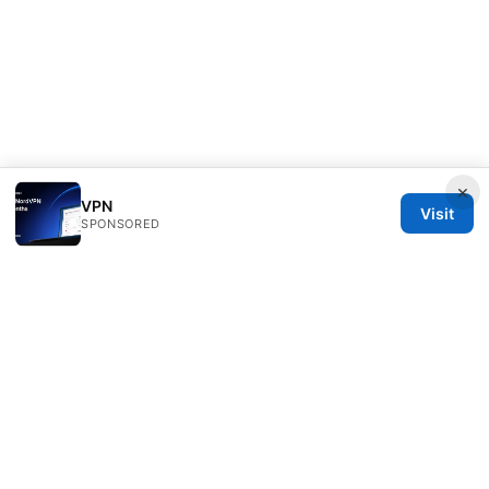
×
VPN
Visit
SPONSORED
Rameshmetta Ltd.
Gran Vía 28
Madrid, Madrid, 28013
ES
press@rameshmetta.com
+34 91 165 1965
About
Privacy Policy
Terms of Use