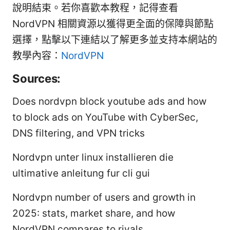
說明結束。若你喜歡本教程，記得查看
NordVPN 相關資源以獲得更全面的保障與節點
選擇，點擊以下連結以了解更多並支持本網站的
教學內容：
NordVPN
Sources:
Does nordvpn block youtube ads and how
to block ads on YouTube with CyberSec,
DNS filtering, and VPN tricks
Nordvpn unter linux installieren die
ultimative anleitung fur cli gui
Nordvpn number of users and growth in
2025: stats, market share, and how
NordVPN compares to rivals