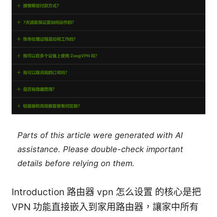
Parts of this article were generated with AI
assistance. Please double-check important
details before relying on them.
Introduction 路由器 vpn 怎么设置 的核心是把
VPN 功能直接嵌入到家用路由器，讓家中所有