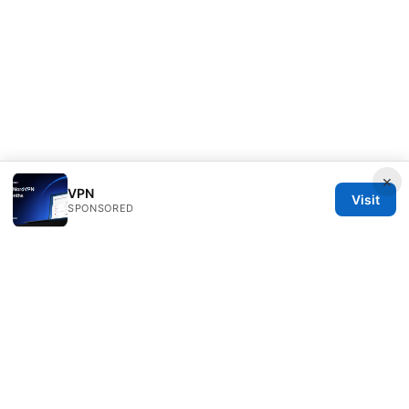
×
VPN
Visit
SPONSORED
Rameshmetta Ltd.
Gran Vía 28
Madrid, Madrid, 28013
ES
press@rameshmetta.com
+34 91 165 1965
About
Privacy Policy
Terms of Use