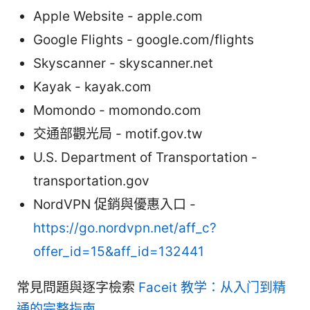
Apple Website - apple.com
Google Flights - google.com/flights
Skyscanner - skyscanner.net
Kayak - kayak.com
Momondo - momondo.com
交通部觀光局 - motif.gov.tw
U.S. Department of Transportation -
transportation.gov
NordVPN 促銷與優惠入口 -
https://go.nordvpn.net/aff_c?
offer_id=15&aff_id=132441
常見問題與逐字檢索
Faceit 教学：从入门到精
通的完整指南