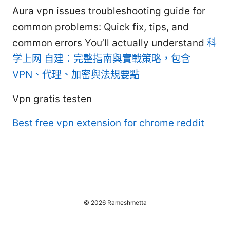
Aura vpn issues troubleshooting guide for
common problems: Quick fix, tips, and
common errors You’ll actually understand
科
学上网 自建：完整指南與實戰策略，包含
VPN、代理、加密與法規要點
Vpn gratis testen
Best free vpn extension for chrome reddit
© 2026 Rameshmetta