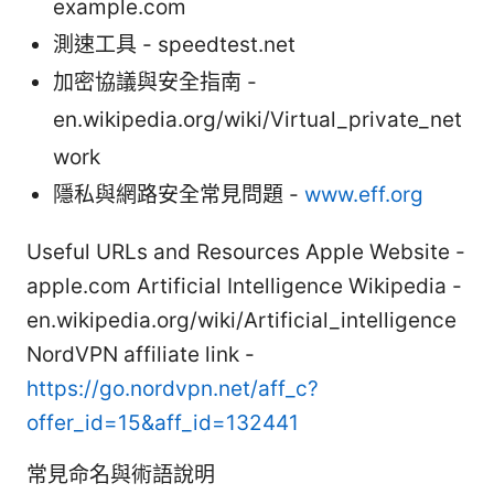
example.com
測速工具 - speedtest.net
加密協議與安全指南 -
en.wikipedia.org/wiki/Virtual_private_net
work
隱私與網路安全常見問題 -
www.eff.org
Useful URLs and Resources Apple Website -
apple.com Artificial Intelligence Wikipedia -
en.wikipedia.org/wiki/Artificial_intelligence
NordVPN affiliate link -
https://go.nordvpn.net/aff_c?
offer_id=15&aff_id=132441
常見命名與術語說明