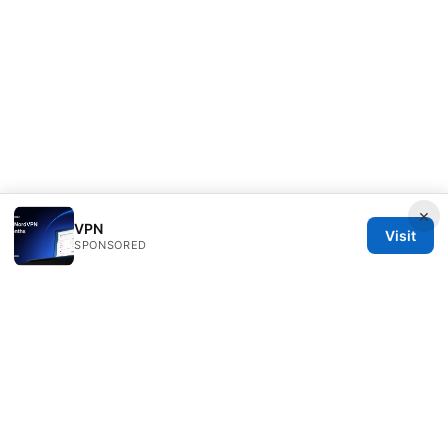
×
VPN
Visit
SPONSORED
Rameshmetta Ltd.
Gran Vía 28
Madrid, Madrid, 28013
ES
press@rameshmetta.com
+34 91 165 1965
About
Privacy Policy
Terms of Use