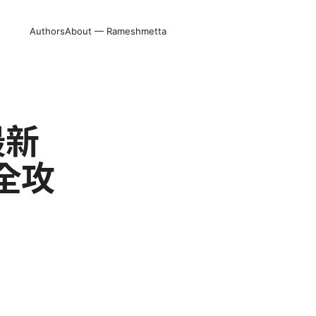
Authors
About — Rameshmetta
最新
全攻