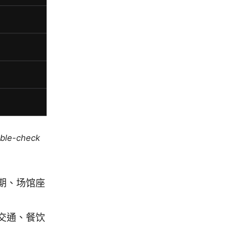
uble-check
期、场馆座
交通、餐饮