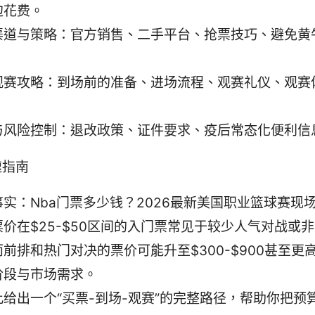
边花费。
渠道与策略：官方销售、二手平台、抢票技巧、避免黄
观赛攻略：到场前的准备、进场流程、观赛礼仪、观赛
与风险控制：退改政策、证件要求、疫后常态化便利信
速指南
事实：Nba门票多少钱？2026最新美国职业篮球赛现
票价在$25-$50区间的入门票常见于较少人气对战或
前排和热门对决的票价可能升至$300-$900甚至更
阶段与市场需求。
此给出一个“买票-到场-观赛”的完整路径，帮助你把预