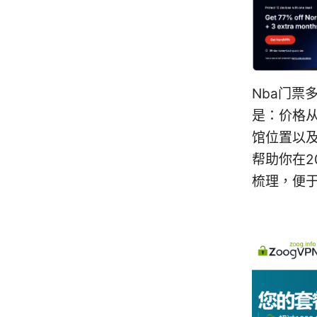
Nba门票
是：价格
馆位置以
帮助你在2
梳理，便