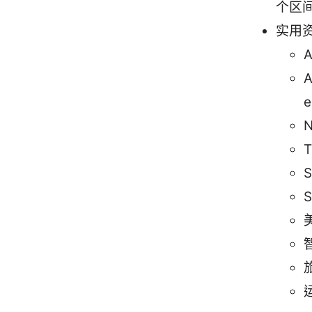
个区
实用
A
A
e
T
S
S
美
旅
运