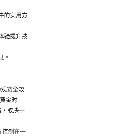
牛的实用方
体验提升技
息。
场观赛全攻
非黄金时
高，取决于
算控制在一