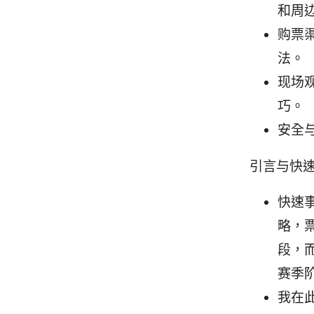
和周
购票
法。
现场
巧。
安全
引言与快
快速
略，
段，而
赛季
我在