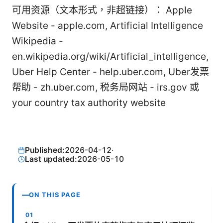
可用资源（文本形式，非超链接）： Apple
Website - apple.com, Artificial Intelligence
Wikipedia -
en.wikipedia.org/wiki/Artificial_intelligence,
Uber Help Center - help.uber.com, Uber发票
帮助 - zh.uber.com, 税务局网站 - irs.gov 或
your country tax authority website
Published:
2026-04-12
·
Last updated:
2026-05-10
ON THIS PAGE