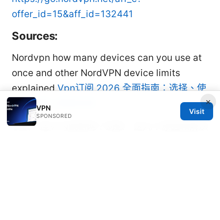
offer_id=15&aff_id=132441
Sources:
Nordvpn how many devices can you use at
once and other NordVPN device limits
explained
Vpn订阅 2026 全面指南：选择、使
×
用与提高上网安全性
VPN
Visit
SPONSORED
手机一连VPN就断网？别急，这几个原因和解决
方法你一定要知道！
挖矿vpn：如何在全球范围内安全高效地进行矿
业网络访问与保护指南
2026年中国大陆vpn推荐：安全稳定翻墙指南
与最佳选择与相关关键词