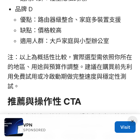
品牌 D
優點：路由器級整合、家庭多裝置支援
缺點：價格較高
適用人群：大戶家庭與小型辦公室
注：以上為概括性比較，實際選型需依照你所在
的地區、用途與預算作調整。建議在購買前先利
用免費試用或冷啟動期做完整速度與穩定性測
試。
推薦與操作性 CTA
如果你想快速開始並且想要穩定與高安全性的選
×
VPN
擇，我建議先針對你的使用場景做需求清單，然
Visit
SPONSORED
後再比較以下要點：伺服器覆蓋面、協議選項、