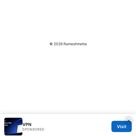
© 2026 Rameshmetta
×
VPN
Visit
SPONSORED