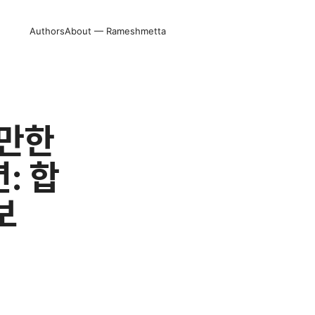
Authors
About — Rameshmetta
쓸만한
: 합
보