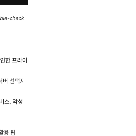
uble-check
로 인한 프라이
서버 선택지
비스, 악성
활용 팁