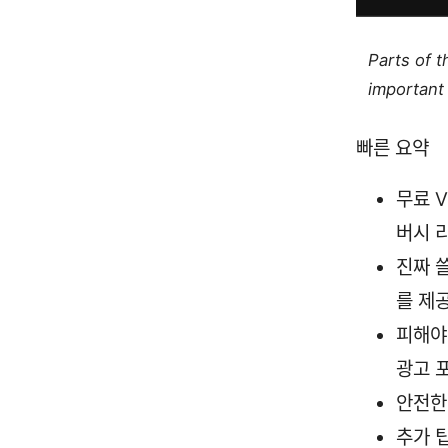
Parts of 
important 
빠른 요약
무료 V
버시 
진짜 
를 제
피해야
광고 
안전한
추가 팁