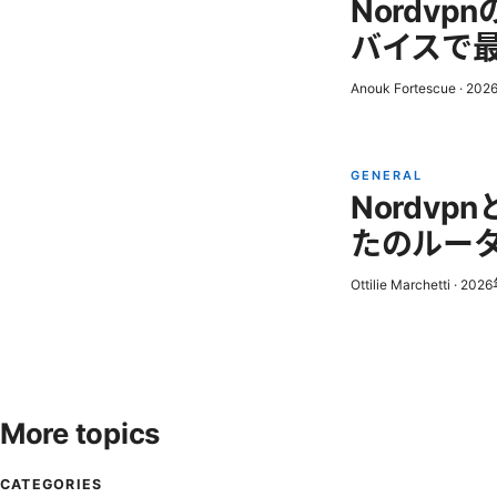
Nordv
バイスで最
Anouk Fortescue
·
202
GENERAL
Nordvp
たのルータ
Ottilie Marchetti
·
202
More topics
CATEGORIES