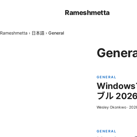
Rameshmetta
Rameshmetta
›
日本語
›
General
Genera
GENERAL
Windo
ブル 202
Wesley Okonkwo
·
20
GENERAL