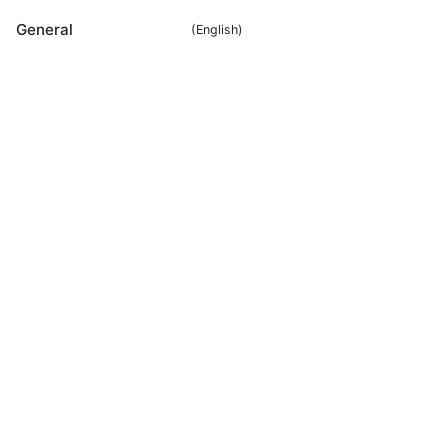
General
(
English
)
Rameshmetta Ltd.