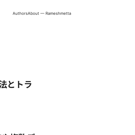
Authors
About — Rameshmetta
方法とトラ