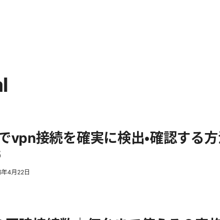
l
wsでvpn接続を確実に検出・確認する
6
26年4月22日