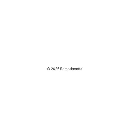
© 2026 Rameshmetta
press@rameshmetta.com
About
Priva