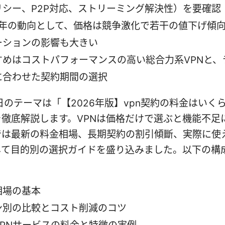
リシー、P2P対応、ストリーミング解決性）を要確認
26年の動向として、価格は競争激化で若干の値下げ傾
ーションの影響も大きい
すめはコストパフォーマンスの高い総合力系VPNと、
に合わせた契約期間の選択
日のテーマは「【2026年版】vpn契約の料金はいく
徹底解説します。VPNは価格だけで選ぶと機能不足
では最新の料金相場、長期契約の割引傾斷、実際に使
して目的別の選択ガイドを盛り込みました。以下の構
相場の基本
ン別の比較とコスト削減のコツ