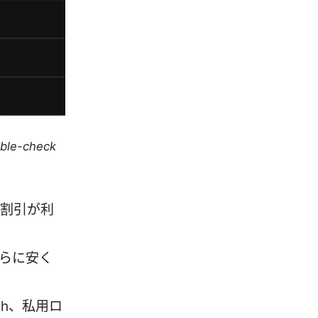
uble-check
で割引が利
らに安く
ch、私用ロ