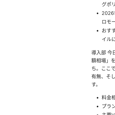
グポ
20
ロモ
おす
イル
導入部 今
額相場」を
ち。ここ
有無、そ
す。
料金
プラ