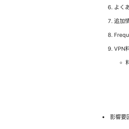
よく
追加
Frequ
VP
影響要