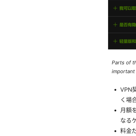
Parts of 
important 
VPN
く場
月額
なる
料金だ