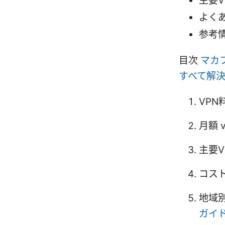
主要
よく
参考
目次
マカフ
すべて解
VP
月額 
主要
コス
地域
ガイ