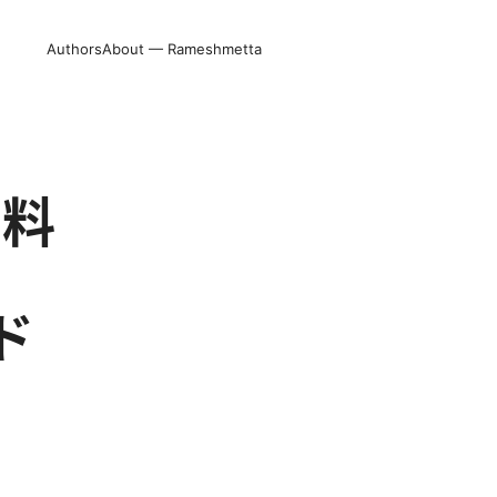
Authors
About — Rameshmetta
の料
ド