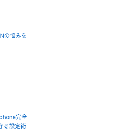
PNの悩みを
phone完全
守る設定術