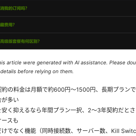
this article were generated with AI assistance. Please do
details before relying on them.
契約の料金は月額で約600円～1500円、長期プラン
合が多い
を安く抑えるなら年間プラン一択、2～3年契約だとさ
ケースも
けでなく機能（同時接続数、サーバー数、Kill Swit