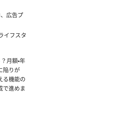
向、広告プ
ライフスタ
ら？月額・年
に陥りが
える機能の
成で進めま