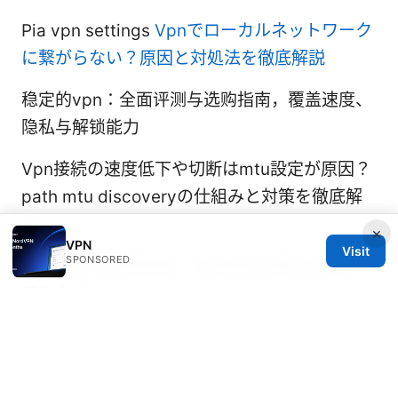
Pia vpn settings
Vpnでローカルネットワーク
に繋がらない？原因と対処法を徹底解説
稳定的vpn：全面评测与选购指南，覆盖速度、
隐私与解锁能力
Vpn接続の速度低下や切断はmtu設定が原因？
path mtu discoveryの仕組みと対策を徹底解
説
×
VPN
Visit
SPONSORED
Vpn实例 全流程指南：从选购到设置与测速的
实用方法
Nordvpn on iphone your ultimate guide to
security freedom: Mastering iPhone Privacy,
Speed, and Streaming