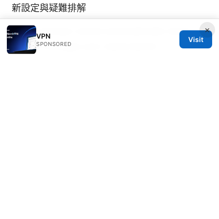
新設定與疑難排解
×
Does nordvpn renew automatically heres
VPN
Visit
SPONSORED
how to manage your subscription
© 2026 Rameshmetta
Rameshmetta Ltd.
Gran Vía 28
Madrid, Madrid, 28013
ES
press@rameshmetta.com
+34 91 165 1965
About
Privacy Policy
Terms of Use