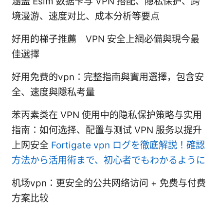
涵盖 Esim 数据卡与 VPN 搭配、隐私保护、跨
境漫游、速度对比、成本分析等要点
好用的梯子推薦｜VPN 安全上網必備與現今最
佳選擇
好用免费的vpn：完整指南與實用選擇，包含安
全、速度與隱私考量
苯丙素类在 VPN 使用中的隐私保护策略与实用
指南：如何选择、配置与测试 VPN 服务以提升
上网安全
Fortigate vpn ログを徹底解説！確認
方法から活用術まで、初心者でもわかるように
机场vpn：更安全的公共网络访问 + 免费与付费
方案比较