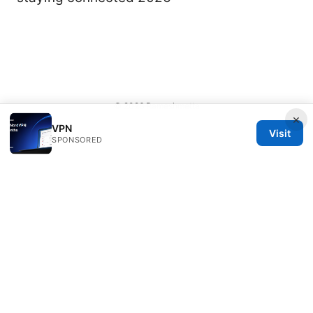
© 2026 Rameshmetta
×
VPN
Visit
SPONSORED
Rameshmetta Ltd.
Gran Vía 28
Madrid, Madrid, 28013
ES
press@rameshmetta.com
+34 91 165 1965
About
Privacy Policy
Terms of Use