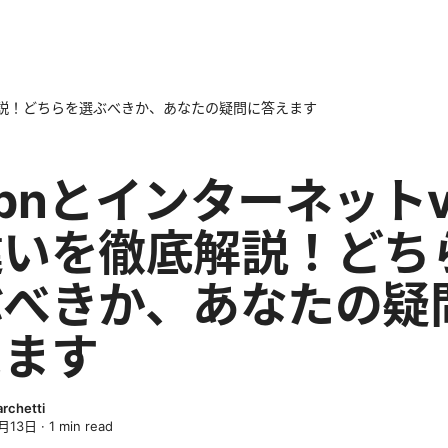
底解説！どちらを選ぶべきか、あなたの疑問に答えます
 vpnとインターネットv
違いを徹底解説！どち
ぶべきか、あなたの疑
えます
archetti
月13日
·
1
min read