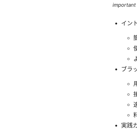
important 
イン
ブラ
実践