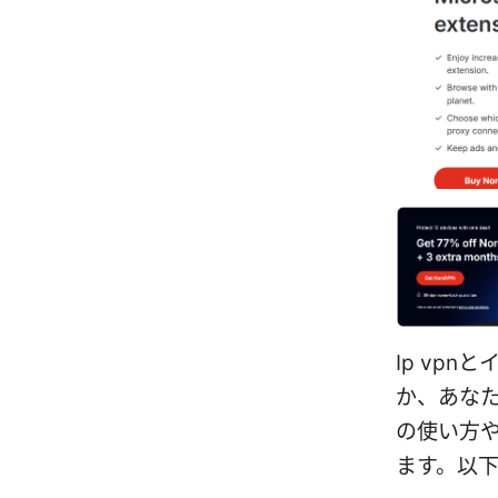
Ip vp
か、あな
の使い方
ます。以