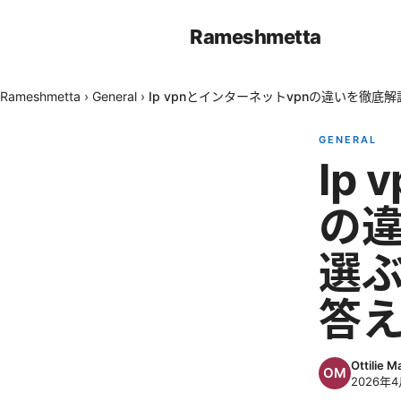
Rameshmetta
Rameshmetta
›
General
›
Ip vpnとインターネットvpnの違いを徹
GENERAL
Ip
の
選
答
Ottilie M
2026年4