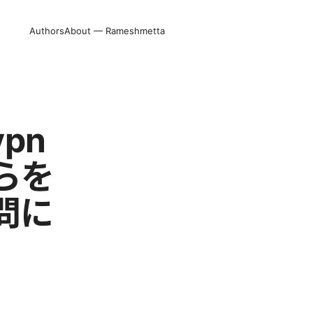
Authors
About — Rameshmetta
pn
らを
問に