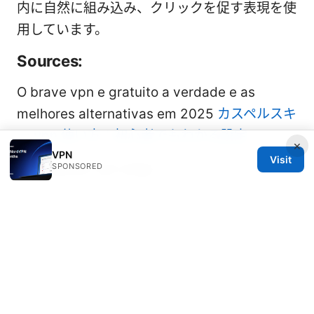
内に自然に組み込み、クリックを促す表現を使
用しています。
Sources:
O brave vpn e gratuito a verdade e as
melhores alternativas em 2025
カスペルスキ
ー vpn 使い方：初心者でもわかる設定
×
VPN
Visit
Cyberghost vpn edge
SPONSORED
Iphone vpn一直打开
Rnd vpn 현대 현대자동차 그룹 임직원을 위한 안전
한 내부망 접속 가이드: 내부망 보안, 원격 접속 최적
화, 암호화 프로토콜 및 정책
Nordvpn 優惠碼 2026：如何找到並使用最划