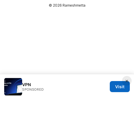
© 2026 Rameshmetta
×
VPN
Visit
SPONSORED
Rameshmetta Ltd.
Gran Vía 28
Madrid, Madrid, 28013
ES
press@rameshmetta.com