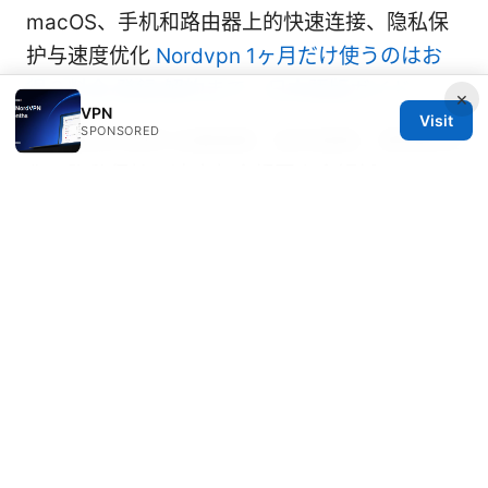
macOS、手机和路由器上的快速连接、隐私保
护与速度优化
Nordvpn 1ヶ月だけ使うのはお
得？料金・登録・解約まで - 日本語版ガイド
×
VPN
Visit
SPONSORED
纵云梯vpn官网 全面指南：如何选择、使用和优
化，隐私保护、速度与合规要点全解析
© 2026 Rameshmetta
Rameshmetta Ltd.
Gran Vía 28
Madrid, Madrid, 28013