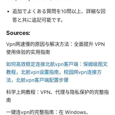
追加でよくある質問を10問以上、詳細な回
答と共に追記可能です。
Sources:
Vpn网速慢的原因与解决方法：全面提升 VPN
使用体验的实用指南
如何高效稳定连接北航vpn客户端：保姆级图文
教程，北航vpn设置指南，校园网vpn连接方
法，北航vpn客户端配置步骤
科学上网教程：VPN、代理与隐私保护的完整指
南
一键连vpn的完整指南：在 Windows、