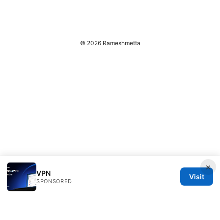
© 2026 Rameshmetta
×
VPN
Visit
SPONSORED
Rameshmetta Ltd.