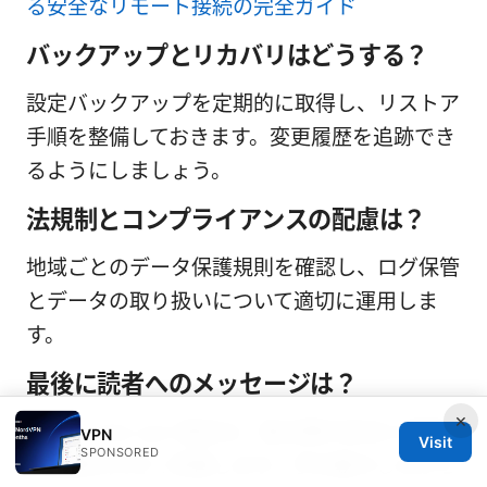
る安全なリモート接続の完全ガイド
バックアップとリカバリはどうする？
設定バックアップを定期的に取得し、リストア
手順を整備しておきます。変更履歴を追跡でき
るようにしましょう。
法規制とコンプライアンスの配慮は？
地域ごとのデータ保護規則を確認し、ログ保管
とデータの取り扱いについて適切に運用しま
す。
最後に読者へのメッセージは？
×
Site to site vpn 設定は、拠点間の安全と業務
VPN
Visit
SPONSORED
の連携を大きく改善します。手を動かしながら