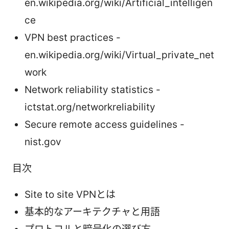
en.wikipedia.org/wiki/Artificial_intelligen
ce
VPN best practices -
en.wikipedia.org/wiki/Virtual_private_net
work
Network reliability statistics -
ictstat.org/networkreliability
Secure remote access guidelines -
nist.gov
目次
Site to site VPNとは
基本的なアーキテクチャと用語