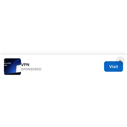
×
VPN
Visit
SPONSORED
Rameshmetta Ltd.
Gran Vía 28
Madrid, Madrid, 28013
ES
press@rameshmetta.com
+34 91 165 1965
About
Privacy Policy
Terms of Use