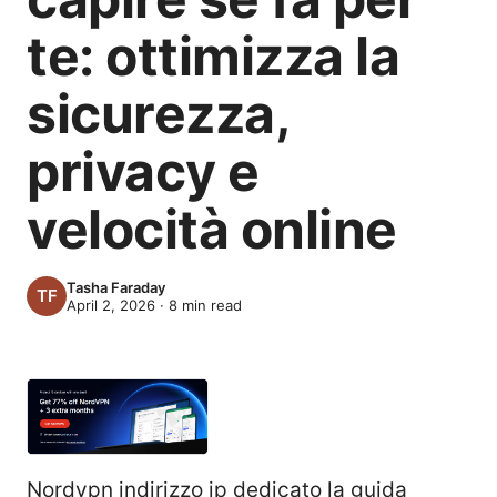
te: ottimizza la
sicurezza,
privacy e
velocità online
Tasha Faraday
April 2, 2026
·
8
min read
Nordvpn indirizzo ip dedicato la guida