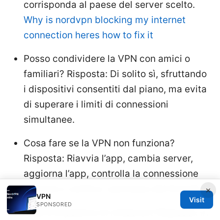
corrisponda al paese del server scelto.
Why is nordvpn blocking my internet
connection heres how to fix it
Posso condividere la VPN con amici o
familiari? Risposta: Di solito sì, sfruttando
i dispositivi consentiti dal piano, ma evita
di superare i limiti di connessioni
simultanee.
Cosa fare se la VPN non funziona?
Risposta: Riavvia l’app, cambia server,
aggiorna l’app, controlla la connessione
internet e verifica i permessi del firewall.
×
VPN
Visit
SPONSORED
Qual è la politica di rimborso? Risposta: In