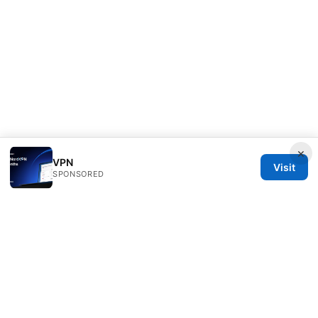
×
VPN
Visit
SPONSORED
Rameshmetta Ltd.
Gran Vía 28
Madrid, Madrid, 28013
ES
press@rameshmetta.com
+34 91 165 1965
About
Privacy Policy
Terms of Use