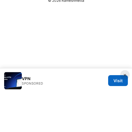
© 2026 Rameshmetta
×
VPN
Visit
SPONSORED
Rameshmetta Ltd.
Gran Vía 28
Madrid, Madrid, 28013
ES
press@rameshmetta.com