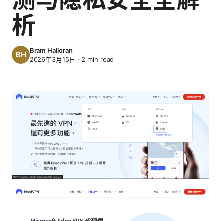
析
Bram Halloran
2026年3月15日
·
2
min read