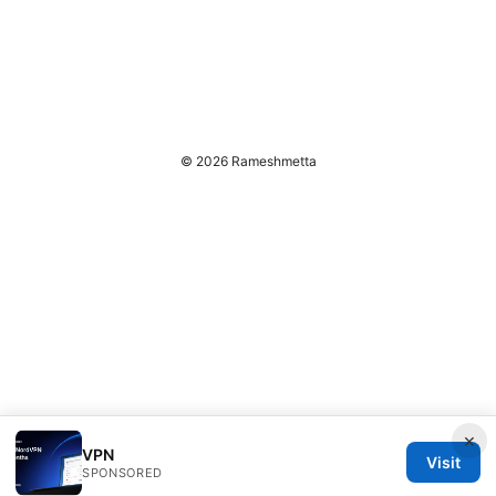
© 2026 Rameshmetta
×
VPN
Visit
SPONSORED