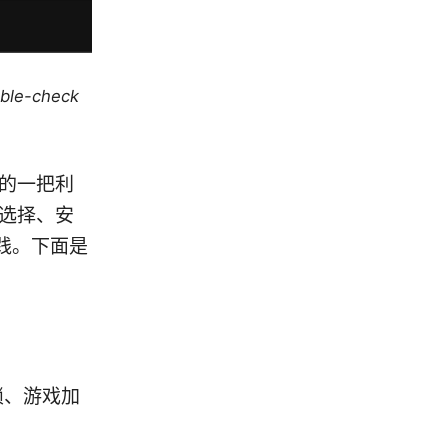
uble-check
安全的一把利
何选择、安
践。下面是
锁、游戏加