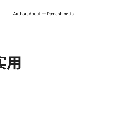
Authors
About — Rameshmetta
实用