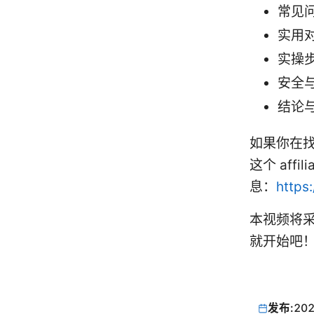
常见
实用对
实操
安全
结论
如果你在找
这个 af
息：
https
本视频将
就开始吧
发布:
202