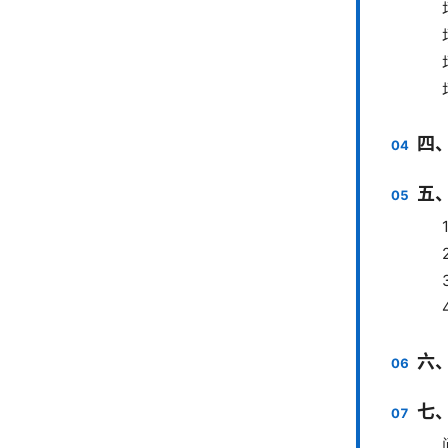
四
五
六
七