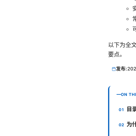
以下为全
要点。
发布:
202
ON TH
目
为