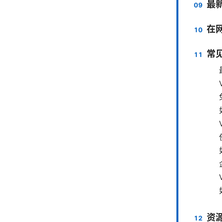
最
在
常
资