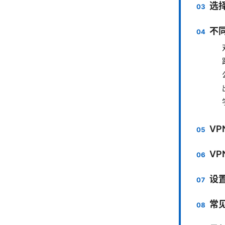
选
不
V
V
设
常