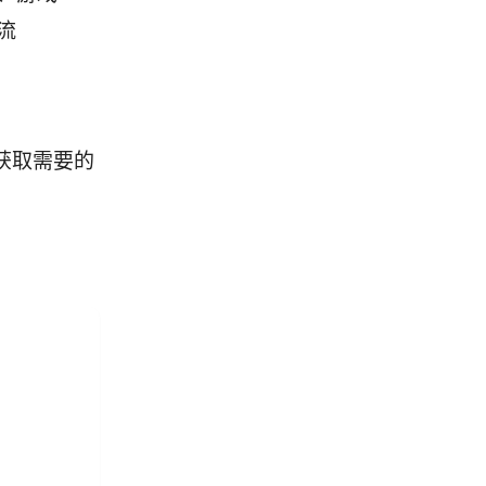
流
获取需要的