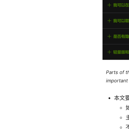
Parts of 
important 
本文