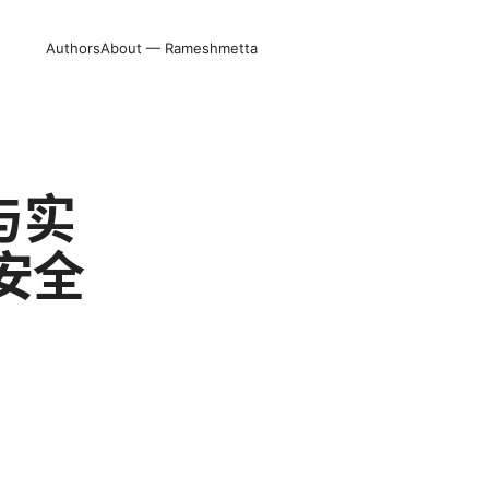
Authors
About — Rameshmetta
与实
安全