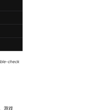
uble-check
、游戏