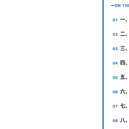
ON TH
一
二
三
四
五
六
七
八