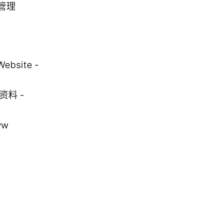
管理
site -
关资料 -
ww