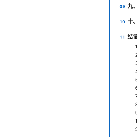
九
十
结