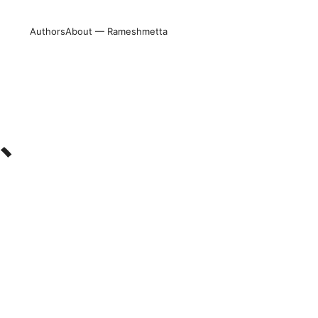
Authors
About — Rameshmetta
南、