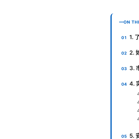
ON TH
1.
2.
3.
4
5.