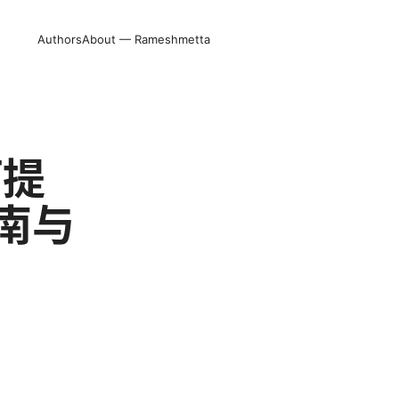
Authors
About — Rameshmetta
面提
南与