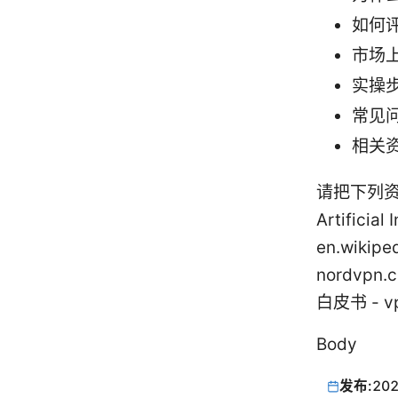
如何
市场
实操
常见
相关
请把下列资源
Artificial
en.wikipe
nordvpn
白皮书 - vp
Body
发布:
202