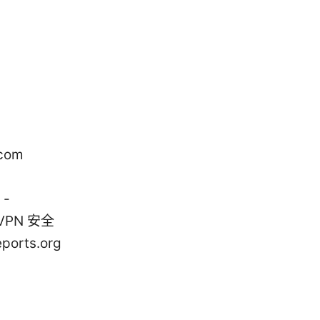
com
 -
 VPN 安全
ports.org