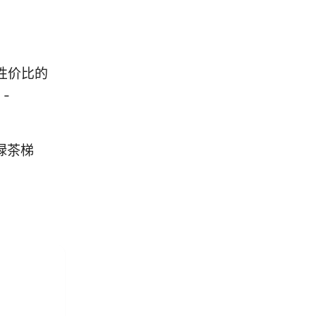
性价比的
-
绿茶梯