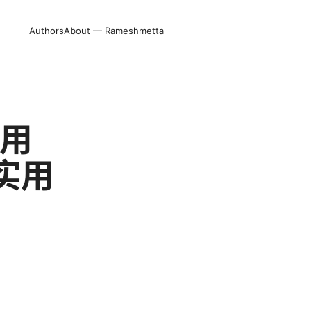
Authors
About — Rameshmetta
使用
实用