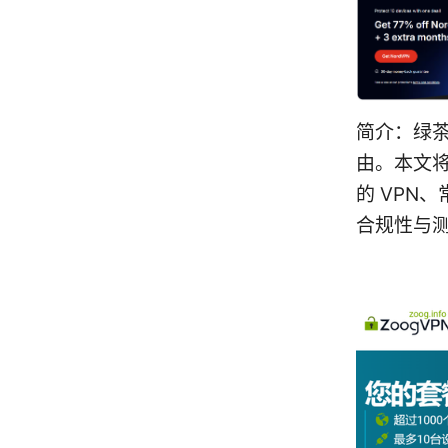
简介：绿
由。本文
的 VPN
合规性与