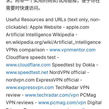
求。附带一个实用的购买/试用链接，便于你在
需要时快速访问。
Useful Resources and URLs (text only, non-
clickable): Apple Website - apple.com
Artificial Intelligence Wikipedia -
en.wikipedia.org/wiki/Artificial_intelligence
VPNs comparison -
www.vpnmentor.com
Cloudflare speeds test -
www.cloudflare.com
Speedtest by Ookla -
www.speedtest.net
NordVPN official -
nordvpn.com ExpressVPN official -
www.expressvpn.com
TechRadar VPN
review -
www.techradar.com/vpn
PCMag
VPN reviews -
www.pcmag.com/vpn
Digital