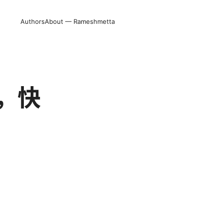
Authors
About — Rameshmetta
，快