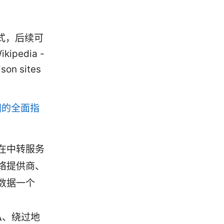
式，后续可
ipedia -
son sites
阅的全面指
在中转服务
络提供商、
数据一个
私、绕过地