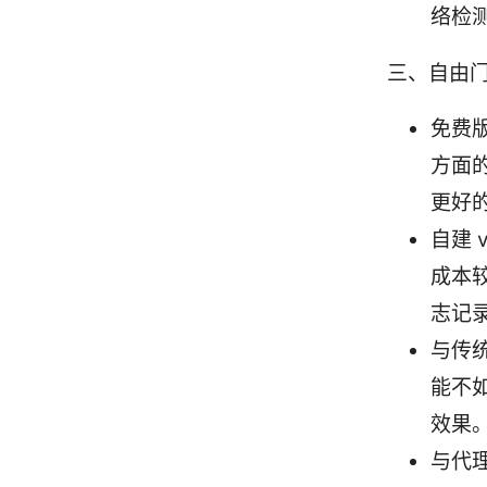
络检
三、自由
免费
方面
更好
自建
成本
志记
与传
能不
效果
与代理