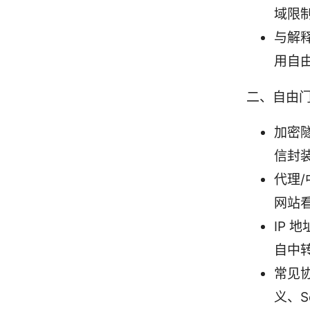
域限
与解
用自
二、自由
加密
信封
代理
网站
IP 
自中
常见
义、S