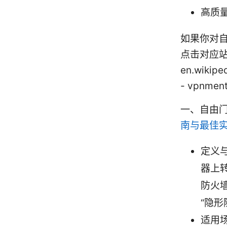
高质
如果你对
点击对应站点获
en.wikipe
- vpnmen
一、自由
南与最佳
定义
器上
防火
“隐形
适用