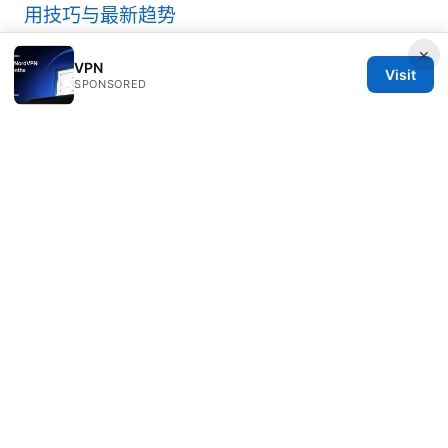
用技巧与最新趋势
×
How to sign up for private internet access
VPN
Visit
SPONSORED
pia vpn a step by step guide
Comparatif complet protocoles vpn pptp
l2tp ipsec openvpn sstp ikev2 lequel choisir
en 2025
© 2026 Rameshmetta
Rameshmetta Ltd.