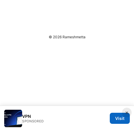
© 2026 Rameshmetta
×
VPN
Visit
SPONSORED