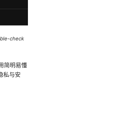
uble-check
文将用简明易懂
隐私与安