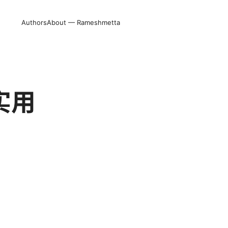
Authors
About — Rameshmetta
实用