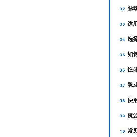
脉
适
选
如
性
脉
使
资
常