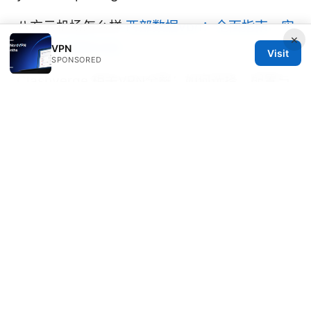
八方云机场怎么样
西部数据vpn：全面指南、实
×
用教程与最新动态
VPN
Visit
SPONSORED
Clashverge 相关VPN全解：如何选择、配置与
测速优化
Meilleurs vpn avec port forwarding en 2026
guide complet pour une connexion optimale
Forticlient vpn官网: 全面指南与最新趋势，含
VPN对比与设置要点